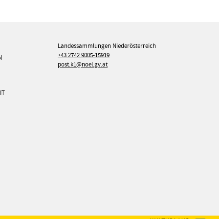
Landessammlungen Niederösterreich
+43 2742 9005-15919
N
post.k1@noel.gv.at
IT