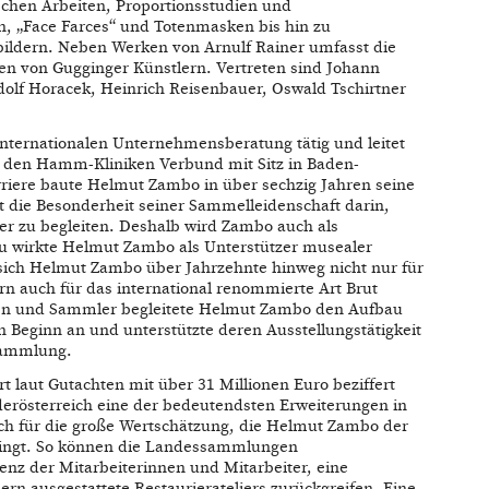
ischen Arbeiten, Proportionsstudien und
, „Face Farces“ und Totenmasken bis hin zu
ildern. Neben Werken von Arnulf Rainer umfasst die
en von Gugginger Künstlern. Vertreten sind Johann
dolf Horacek, Heinrich Reisenbauer, Oswald Tschirtner
nternationalen Unternehmensberatung tätig und leitet
er den Hamm-Kliniken Verbund mit Sitz in Baden-
riere baute Helmut Zambo in über sechzig Jahren seine
t die Besonderheit seiner Sammelleidenschaft darin,
er zu begleiten. Deshalb wird Zambo auch als
zu wirkte Helmut Zambo als Unterstützer musealer
e sich Helmut Zambo über Jahrzehnte hinweg nicht nur für
n auch für das international renommierte Art Brut
zen und Sammler begleitete Helmut Zambo den Aufbau
n Beginn an und unterstützte deren Ausstellungstätigkeit
sammlung.
 laut Gutachten mit über 31 Millionen Euro beziffert
rösterreich eine der bedeutendsten Erweiterungen in
ch für die große Wertschätzung, die Helmut Zambo der
ingt. So können die Landessammlungen
nz der Mitarbeiterinnen und Mitarbeiter, eine
n ausgestattete Restaurierateliers zurückgreifen. Eine