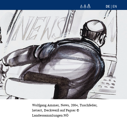
A
A
DE
A
|
EN
Wolfgang Ammer, News, 2004, Tuschfeder,
laviert, Deckweiß auf Papier ©
Landessammlungen NÖ