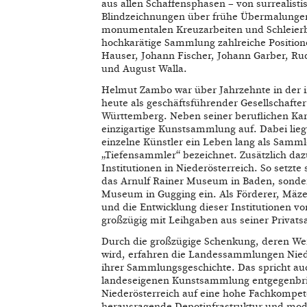
aus allen Schaffensphasen – von surrealist
Blindzeichnungen über frühe Übermalungen
monumentalen Kreuzarbeiten und Schleierb
hochkarätige Sammlung zahlreiche Position
Hauser, Johann Fischer, Johann Garber, Ru
und August Walla.
Helmut Zambo war über Jahrzehnte in der i
heute als geschäftsführender Gesellschaft
Württemberg. Neben seiner beruflichen Kar
einzigartige Kunstsammlung auf. Dabei lieg
einzelne Künstler ein Leben lang als Samml
„Tiefensammler“ bezeichnet. Zusätzlich da
Institutionen in Niederösterreich. So setzt
das Arnulf Rainer Museum in Baden, sonder
Museum in Gugging ein. Als Förderer, Mä
und die Entwicklung dieser Institutionen vo
großzügig mit Leihgaben aus seiner Privat
Durch die großzügige Schenkung, deren Wert
wird, erfahren die Landessammlungen Niede
ihrer Sammlungsgeschichte. Das spricht au
landeseigenen Kunstsammlung entgegenbr
Niederösterreich auf eine hohe Fachkompete
herausragende Depotinfrastruktur und moder